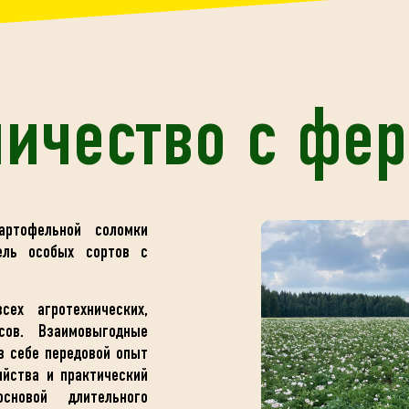
ничество с фе
ртофельной соломки
ель особых сортов с
х агротехнических,
сов. Взаимовыгодные
в себе передовой опыт
яйства и практический
новой длительного