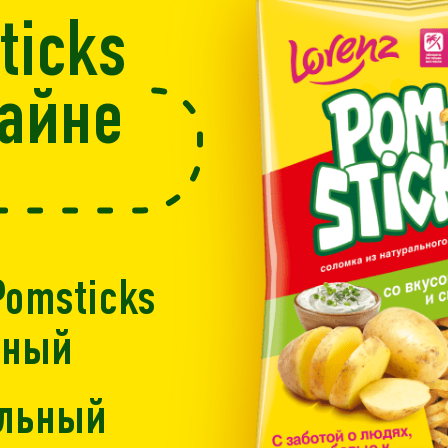
ticks
айне
Pomsticks
рный
альный