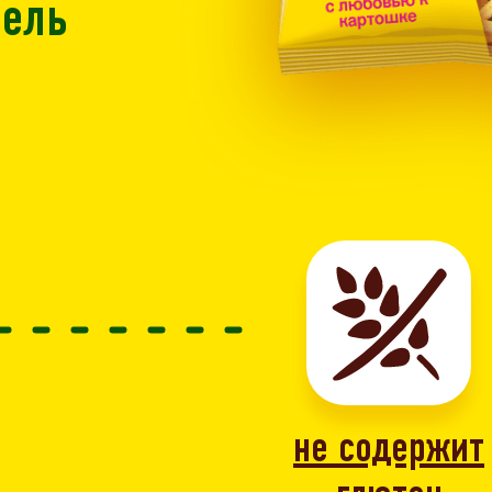
фель
не содержит