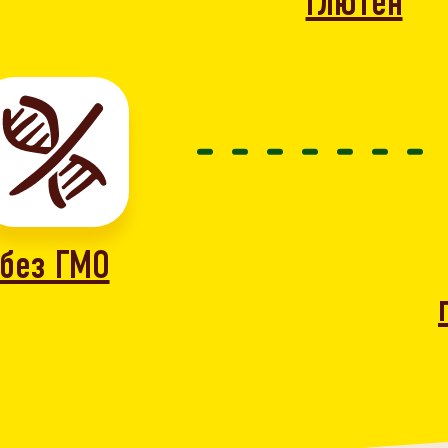
глютен
без ГМО