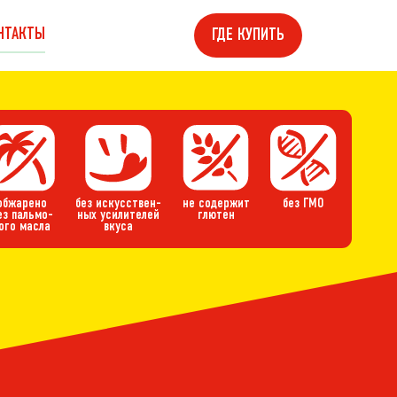
НТАКТЫ
ГДЕ КУПИТЬ
обжарено
без искусствен-
не содержит
без ГМО
ез пальмо-
ных усилителей
глютен
ого масла
вкуса